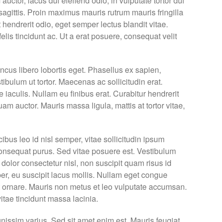
uctor, lacus dui eleifend odio, in vulputate tortor dui
 sagittis. Proin maximus mauris rutrum mauris fringilla
 hendrerit odio, eget semper lectus blandit vitae.
 felis tincidunt ac. Ut a erat posuere, consequat velit
cus libero lobortis eget. Phasellus ex sapien,
bulum ut tortor. Maecenas ac sollicitudin erat.
iaculis. Nullam eu finibus erat. Curabitur hendrerit
uam auctor. Mauris massa ligula, mattis at tortor vitae,
ibus leo id nisl semper, vitae sollicitudin ipsum
 consequat purus. Sed vitae posuere est. Vestibulum
lit dolor consectetur nisl, non suscipit quam risus id
er, eu suscipit lacus mollis. Nullam eget congue
amet ornare. Mauris non metus et leo vulputate accumsan.
itae tincidunt massa lacinia.
nissim varius. Sed sit amet enim est. Mauris feugiat