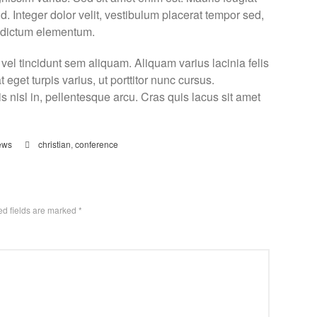
id. Integer dolor velit, vestibulum placerat tempor sed,
e dictum elementum.
vel tincidunt sem aliquam. Aliquam varius lacinia felis
t eget turpis varius, ut porttitor nunc cursus.
sis nisl in, pellentesque arcu. Cras quis lacus sit amet
ews
christian
,
conference
ed fields are marked
*