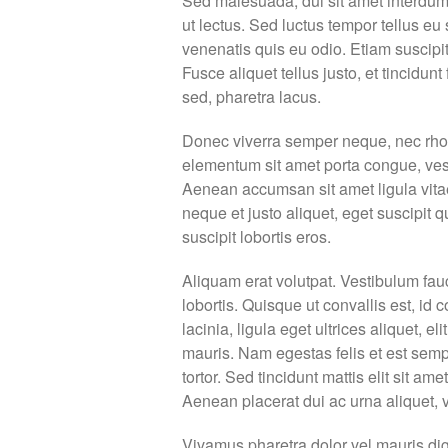
Sed malesuada, dui sit amet interdum a
ut lectus. Sed luctus tempor tellus eu
venenatis quis eu odio. Etiam suscipit
Fusce aliquet tellus justo, et tincidunt
sed, pharetra lacus.
Donec viverra semper neque, nec rhon
elementum sit amet porta congue, vesti
Aenean accumsan sit amet ligula vitae 
neque et justo aliquet, eget suscipit q
suscipit lobortis eros.
Aliquam erat volutpat. Vestibulum fauc
lobortis. Quisque ut convallis est, id
lacinia, ligula eget ultrices aliquet, e
mauris. Nam egestas felis et est semp
tortor. Sed tincidunt mattis elit sit 
Aenean placerat dui ac urna aliquet, v
Vivamus pharetra dolor vel mauris dig